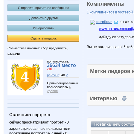
Комплименты
Отправить приватное сообщение
1 комплиментов в гостевой 
Добавить в друзья
cornflour
01.09.20
Игнорировать
www.nn.ru/community
дд!Жду оплату,срок
Сделать подарок
Вы не авторизованы! Чтоб
Совместная покупка: сбор предоплаты,
раздачи
популярность:
36634 место
-10 ↓
Метки лидеров
рейтинг
540
?
Привилегированный
пользователь
4
уровня
Интервью
Статистика портрета:
сейчас просматривают портрет - 0
Trostinka_new состо
зарегистрированные пользователи
посетившие портрет за 7 дней - 0